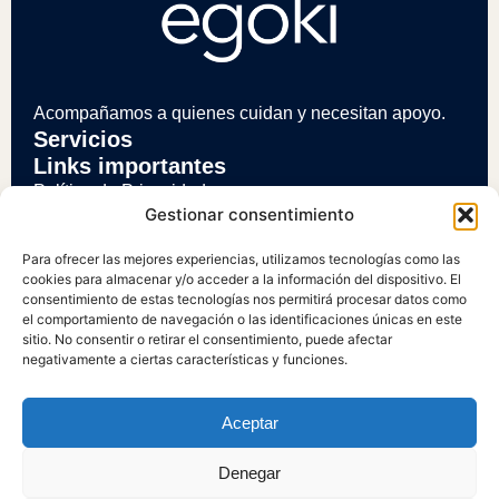
Acompañamos a quienes cuidan y necesitan apoyo.
Servicios
Links importantes
Política de Privacidad
Gestionar consentimiento
Política de Cookies
Para ofrecer las mejores experiencias, utilizamos tecnologías como las
cookies para almacenar y/o acceder a la información del dispositivo. El
Aviso Legal
consentimiento de estas tecnologías nos permitirá procesar datos como
el comportamiento de navegación o las identificaciones únicas en este
Declaración de accesibilidad
sitio. No consentir o retirar el consentimiento, puede afectar
negativamente a ciertas características y funciones.
Mapa del sitio
Aceptar
Todos los derechos reservados.
Denegar
Desarrollado por
LoDigitalizo