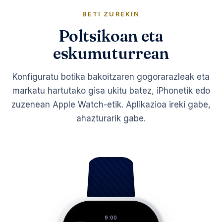
BETI ZUREKIN
Poltsikoan eta
eskumuturrean
Konfiguratu botika bakoitzaren gogorarazleak eta
markatu hartutako gisa ukitu batez, iPhonetik edo
zuzenean Apple Watch-etik. Aplikazioa ireki gabe,
ahazturarik gabe.
9:00