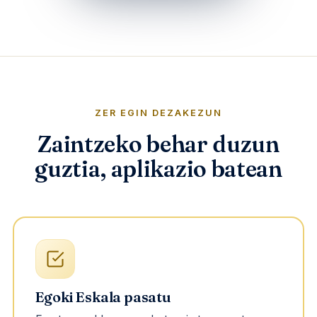
ZER EGIN DEZAKEZUN
Zaintzeko behar duzun
guztia, aplikazio batean
Egoki Eskala pasatu