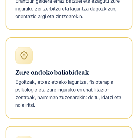
Erantzun galdera erraz batzuei eta ezagutu zure
inguruko zer zerbitzu eta laguntza dagozkizun,
orientazio argi eta zintzoarekin.
Zure ondoko baliabideak
Egoitzak, etxez etxeko laguntza, fisioterapia,
psikologia eta zure inguruko errehabilitazio-
zentroak, harreman zuzenarekin: deitu, idatzi eta
nola iritsi.