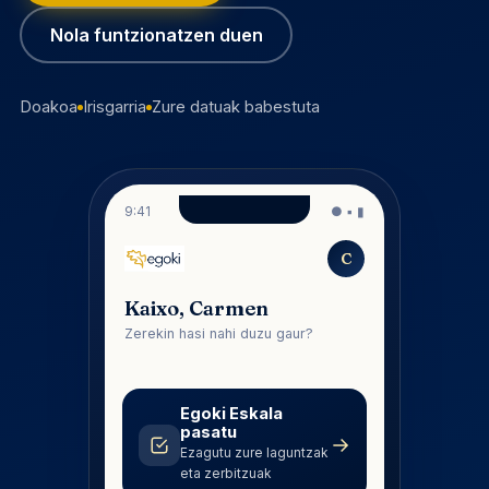
Nola funtzionatzen duen
Doakoa
Irisgarria
Zure datuak babestuta
9:41
● ▪ ▮
C
Kaixo, Carmen
Zerekin hasi nahi duzu gaur?
Egoki Eskala
pasatu
→
Ezagutu zure laguntzak
eta zerbitzuak