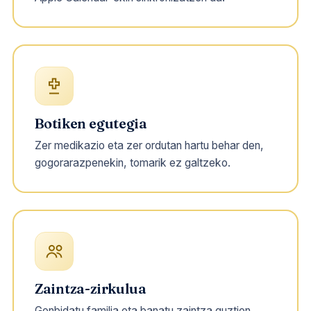
Botiken egutegia
Zer medikazio eta zer ordutan hartu behar den,
gogorarazpenekin, tomarik ez galtzeko.
Zaintza-zirkulua
Gonbidatu familia eta banatu zaintza guztion