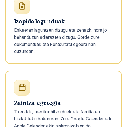
Izapide lagunduak
Eskaeran laguntzen dizugu eta zehazki nora jo
behar duzun adierazten dizugu. Gorde zure
dokumentuak eta kontsultatu egoera nahi
duzunean.
Zaintza-egutegia
Txandak, mediku-hitzorduak eta familiaren
bisitak leku bakarrean. Zure Google Calendar edo
Apple Calendar-ekin sinkronizatzen da.