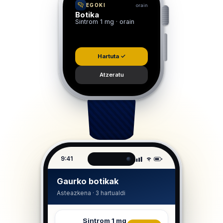
EGOKI
orain
Botika
Sintrom 1 mg · orain
Hartuta ✓
Atzeratu
9:41
Gaurko botikak
Asteazkena · 3 hartualdi
Sintrom 1 mg