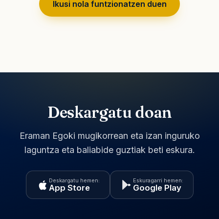
Ikusi nola funtzionatzen duen
Deskargatu doan
Eraman Egoki mugikorrean eta izan inguruko
laguntza eta baliabide guztiak beti eskura.
Deskargatu hemen:
Eskuragarri hemen:
App Store
Google Play