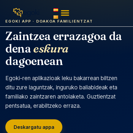
EGOKI APP · DOAKOA FAMILIENTZAT
Zaintzea errazagoa da
dena
eskura
dagoenean
Egoki-ren aplikazioak leku bakarrean biltzen
ditu zure laguntzak, inguruko baliabideak eta
familiako zaintzaren antolaketa. Guztientzat
pentsatua, erabiltzeko erraza.
Deskargatu appa