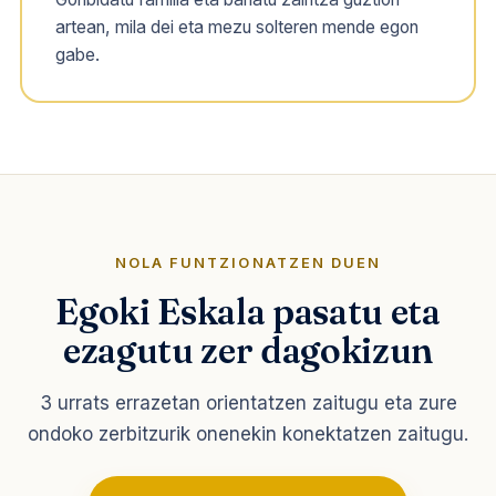
artean, mila dei eta mezu solteren mende egon
gabe.
NOLA FUNTZIONATZEN DUEN
Egoki Eskala pasatu eta
ezagutu zer dagokizun
3 urrats errazetan orientatzen zaitugu eta zure
ondoko zerbitzurik onenekin konektatzen zaitugu.