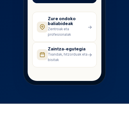
Zure ondoko
baliabideak
→
Zentroak eta
profesionalak
Zaintza-egutegia
→
Txandak, hitzorduak eta
bisitak