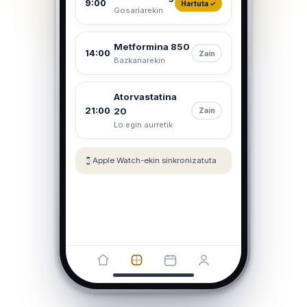
9:00
Hartuta ✓
Gosariarekin
Metformina 850
14:00
Zain
Bazkariarekin
Atorvastatina
21:00
20
Zain
Lo egin aurretik
Apple Watch-ekin sinkronizatuta