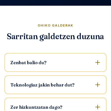
OHIKO GALDERAK
Sarritan galdetzen duzuna
Zenbat balio du?
Teknologiaz jakin behar dut?
Zer hizkuntzatan dago?