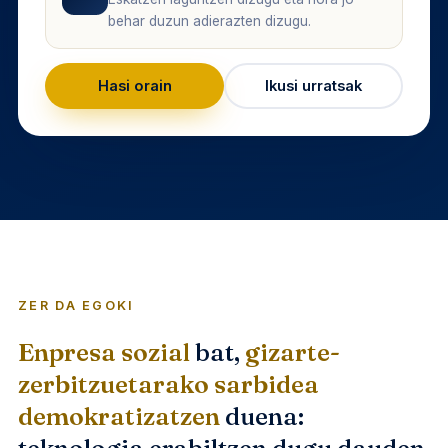
behar duzun adierazten dizugu.
Hasi orain
Ikusi urratsak
ZER DA EGOKI
Enpresa sozial
bat,
gizarte-
zerbitzuetarako sarbidea
demokratizatzen
duena: