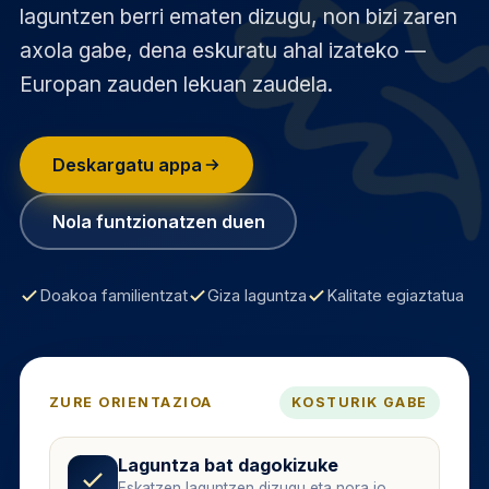
laguntzen berri ematen dizugu, non bizi zaren
axola gabe, dena eskuratu ahal izateko —
Europan zauden lekuan zaudela.
Deskargatu appa
Nola funtzionatzen duen
Doakoa familientzat
Giza laguntza
Kalitate egiaztatua
ZURE ORIENTAZIOA
KOSTURIK GABE
Laguntza bat dagokizuke
Eskatzen laguntzen dizugu eta nora jo