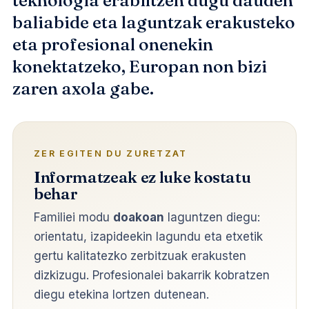
teknologia erabiltzen dugu dauden
baliabide eta laguntzak erakusteko
eta profesional onenekin
konektatzeko, Europan non bizi
zaren axola gabe.
ZER EGITEN DU ZURETZAT
Informatzeak ez luke kostatu
behar
Familiei modu
doakoan
laguntzen diegu:
orientatu, izapideekin lagundu eta etxetik
gertu kalitatezko zerbitzuak erakusten
dizkizugu. Profesionalei bakarrik kobratzen
diegu etekina lortzen dutenean.