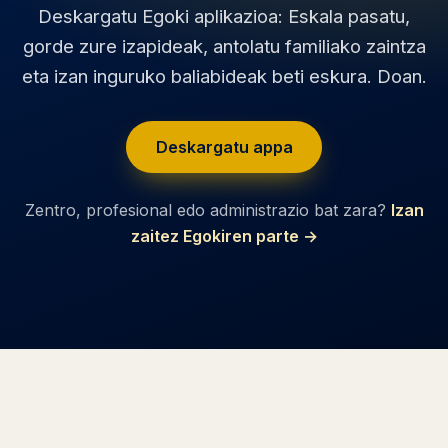
Deskargatu Egoki aplikazioa: Eskala pasatu,
gorde zure izapideak, antolatu familiako zaintza
eta izan inguruko baliabideak beti eskura. Doan.
Deskargatu appa
Zentro, profesional edo administrazio bat zara?
Izan
zaitez Egokiren parte →