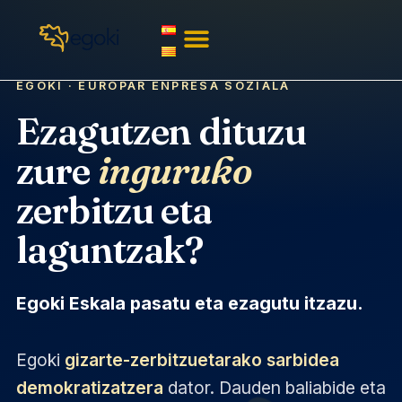
EGOKI · EUROPAR ENPRESA SOZIALA
Ezagutzen dituzu
zure
inguruko
zerbitzu eta
laguntzak?
Egoki Eskala pasatu eta ezagutu itzazu.
Egoki
gizarte-zerbitzuetarako sarbidea
demokratizatzera
dator. Dauden baliabide eta