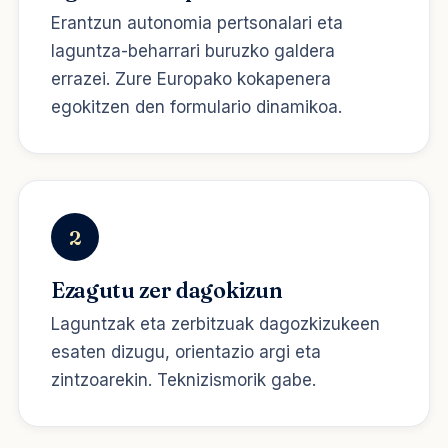
Erantzun autonomia pertsonalari eta
laguntza-beharrari buruzko galdera
errazei. Zure Europako kokapenera
egokitzen den formulario dinamikoa.
2
Ezagutu zer dagokizun
Laguntzak eta zerbitzuak dagozkizukeen
esaten dizugu, orientazio argi eta
zintzoarekin. Teknizismorik gabe.