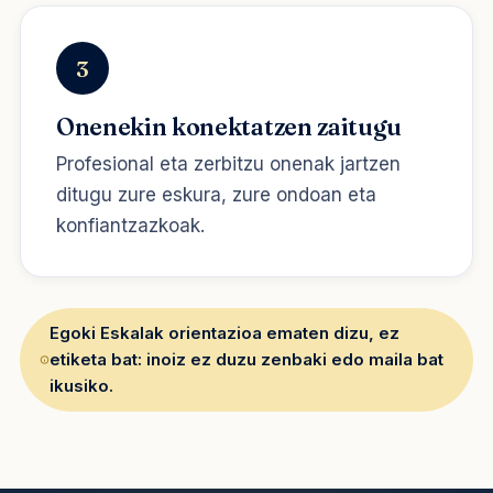
3
Onenekin konektatzen zaitugu
Profesional eta zerbitzu onenak jartzen
ditugu zure eskura, zure ondoan eta
konfiantzazkoak.
Egoki Eskalak orientazioa ematen dizu, ez
etiketa bat: inoiz ez duzu zenbaki edo maila bat
ikusiko.