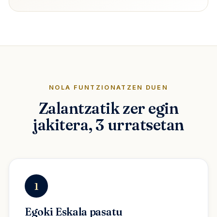
NOLA FUNTZIONATZEN DUEN
Zalantzatik zer egin
jakitera, 3 urratsetan
1
Egoki Eskala pasatu