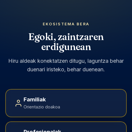
EKOSISTEMA BERA
Egoki, zaintzaren
erdigunean
Hiru aldeak konektatzen ditugu, laguntza behar
duenari iristeko, behar duenean.
Familiak
Orientazio doakoa
Profesionalak