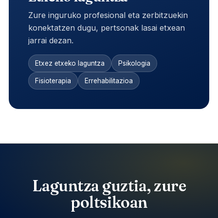
Zure inguruko profesional eta zerbitzuekin
konektatzen dugu, pertsonak lasai etxean
jarrai dezan.
Etxez etxeko laguntza
Psikologia
Fisioterapia
Errehabilitazioa
Laguntza guztia, zure
poltsikoan